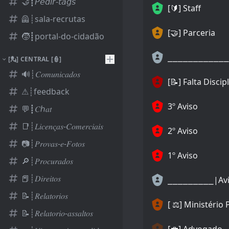
🤝┋𝘗𝘦𝘥𝘪𝘳-𝘵𝘢𝘨𝘴
[🔰​] Staff
🦺┊sala-recrutas
[🤝] Parceria
🧒┋portal-do-cidadão
[💂] CENTRAL [👮]
🔊┊𝐶𝑜𝑚𝑢𝑛𝑖𝑐𝑎𝑑𝑜𝑠
[📝] Falta Discip
⚠┊feedback
3º Aviso
💬┋𝐶ℎ𝑎𝑡
📑┊𝐿𝑖𝑐𝑒𝑛𝑐̧𝑎𝑠-𝐶𝑜𝑚𝑒𝑟𝑐𝑖𝑎𝑖𝑠
2º Aviso
📷┊𝑃𝑟𝑜𝑣𝑎𝑠-𝑒-𝐹𝑜𝑡𝑜𝑠
1º Aviso
🔎┊𝑃𝑟𝑜𝑐𝑢𝑟𝑎𝑑𝑜𝑠
📕┊𝐷𝑖𝑟𝑒𝑖𝑡𝑜𝑠
📝┊𝑅𝑒𝑙𝑎𝑡𝑜𝑟𝑖𝑜𝑠
[ ⚖️] Ministério 
📝┊𝑅𝑒𝑙𝑎𝑡𝑜𝑟𝑖𝑜-𝑎𝑠𝑠𝑎𝑙𝑡𝑜𝑠