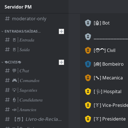
Servidor PM
moderator-only
[🤖] Bot
ENTRADAS/SAÍDAS...
🚪┊𝐸𝑛𝑡𝑟𝑎𝑑𝑎
🚪┊𝑆𝑎𝑖𝑑𝑎
[🧑‍🦱] Civil
🍻CIVIS🍻
[🧰] Bombeiro
💬┊𝐶ℎ𝑎𝑡
[🔧] Mecanica
🎮┊𝐶𝑜𝑚𝑎𝑛𝑑𝑜𝑠
💡┊𝑆𝑢𝑔𝑒𝑠𝑡𝑜̃𝑒𝑠
[ 🩺] Hospital
👮┊𝐶𝑎𝑛𝑑𝑖𝑑𝑎𝑡𝑢𝑟𝑎
[👔] Vice-Presid
📣┊𝐴𝑛𝑢𝑛𝑐𝑖𝑜𝑠
[👔] Presidente
【📕】𝘓𝘪𝘷𝘳𝘰-𝘥𝘦-𝘙𝘦𝘤𝘭𝘢𝘮𝘢𝘤̧𝘰̃𝘦𝘴